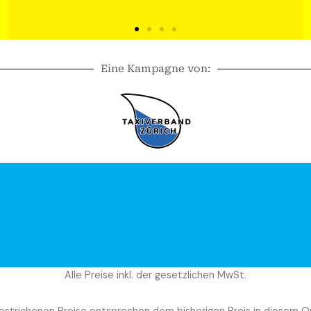
Eine Kampagne von:
Taxiverbände reichen
afen Zürich ein
Alle Preise inkl. der gesetzlichen MwSt.
estrichenen Preise entsprechen dem bisherigen Preis in diesem O