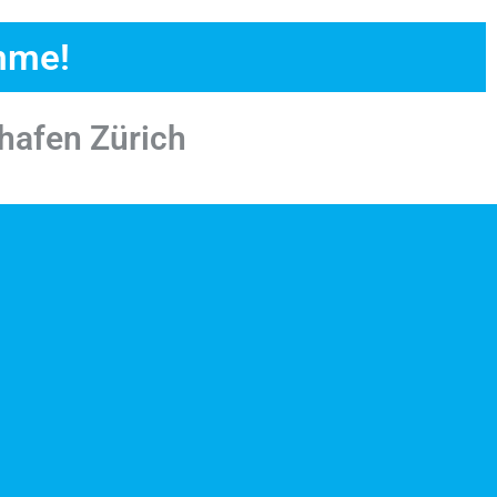
imme!
hafen Zürich