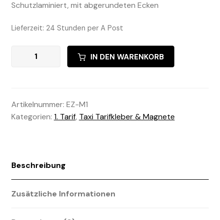
Schutzlaminiert, mit abgerundeten Ecken
Lieferzeit:
24 Stunden per A Post
1.
A
IN DEN WARENKORB
Tarif
l
/
t
Magnet
e
Menge
r
Artikelnummer:
EZ-M1
n
Kategorien:
1. Tarif
,
Taxi Tarifkleber & Magnete
a
t
i
v
Beschreibung
e
:
Zusätzliche Informationen