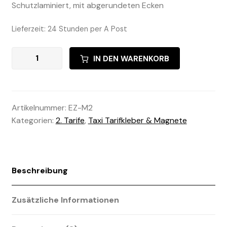
Schutzlaminiert, mit abgerundeten Ecken
Lieferzeit:
24 Stunden per A Post
2.
A
IN DEN WARENKORB
Tarife
l
/
t
Magnet
e
Menge
r
Artikelnummer:
EZ-M2
n
Kategorien:
2. Tarife
,
Taxi Tarifkleber & Magnete
a
t
i
v
Beschreibung
e
:
Zusätzliche Informationen