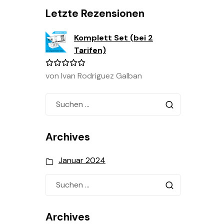
Letzte Rezensionen
Komplett Set (bei 2
Tarifen)
von Ivan Rodriguez Galban
Bewertet
mit
5
von
5
Archives
Januar 2024
Archives