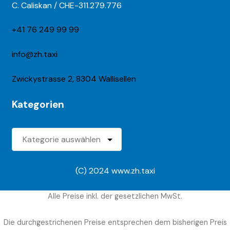
C. Caliskan / CHE-311.279.776
v
e
+41 76 249 99 99
:
info@zh.taxi
Zwickystrasse 2, 8304 Wallisellen
Kategorien
Kategorien
(C) 2024 www.zh.taxi
Alle Preise inkl. der gesetzlichen MwSt.
Die durchgestrichenen Preise entsprechen dem bisherigen Preis