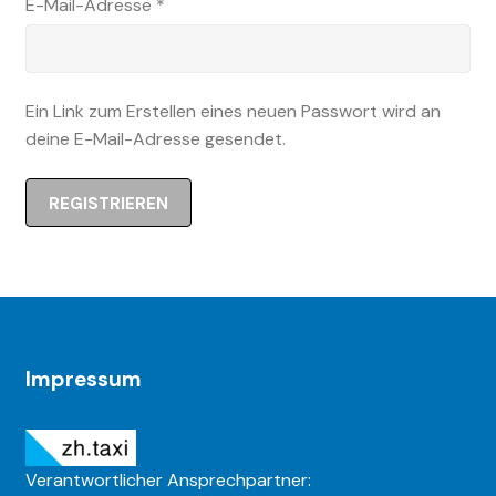
Erforderlich
E-Mail-Adresse
*
i
v
e
:
Ein Link zum Erstellen eines neuen Passwort wird an
deine E-Mail-Adresse gesendet.
REGISTRIEREN
A
l
t
e
r
Impressum
n
a
t
Verantwortlicher Ansprechpartner:
i