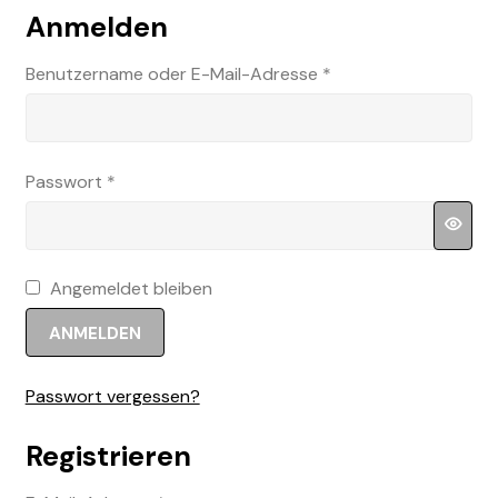
Anmelden
Erforderlich
Benutzername oder E-Mail-Adresse
*
Erforderlich
Passwort
*
A
Angemeldet bleiben
l
ANMELDEN
t
e
Passwort vergessen?
r
n
Registrieren
a
t