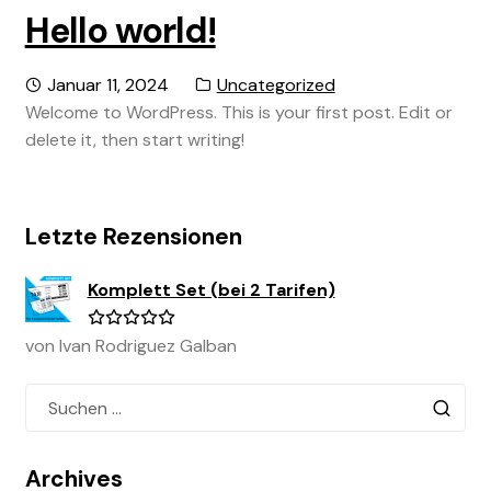
Hello world!
Posted
Category:
Januar 11, 2024
Uncategorized
on
Welcome to WordPress. This is your first post. Edit or
delete it, then start writing!
Letzte Rezensionen
Komplett Set (bei 2 Tarifen)
von Ivan Rodriguez Galban
Bewertet
mit
5
von
Suchen
5
nach:
Archives