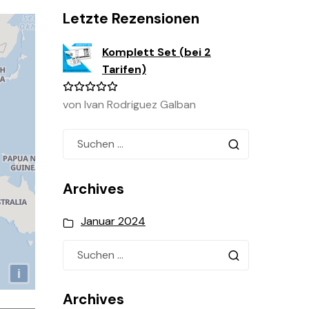
Letzte Rezensionen
Komplett Set (bei 2
Tarifen)
von Ivan Rodriguez Galban
Bewertet
mit
5
von
5
Archives
Januar 2024
Archives