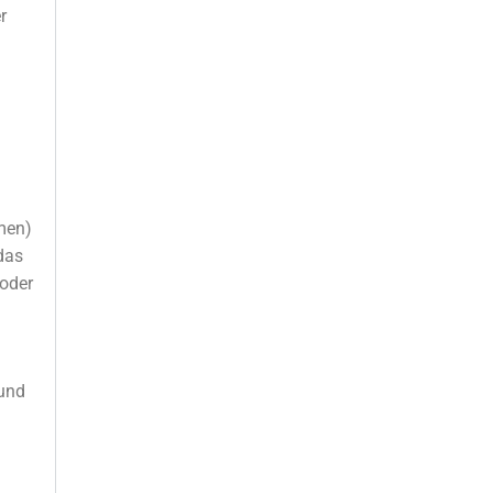
r
hmen)
das
(oder
 und